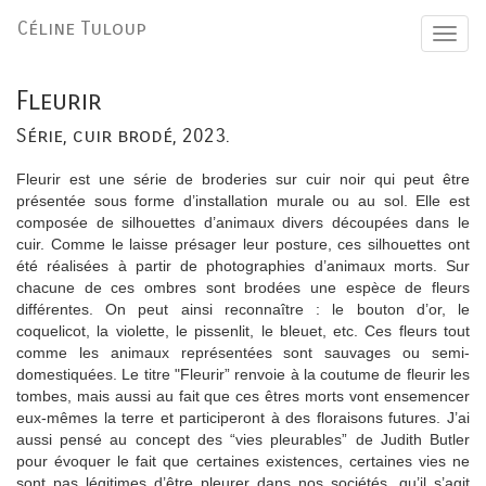
Céline Tuloup
Toggl
naviga
Fleurir
Série, cuir brodé, 2023.
Fleurir
est une série de broderies sur cuir noir qui peut être
présentée sous forme d’installation murale ou au sol. Elle est
composée de silhouettes d’animaux divers découpées dans le
cuir. Comme le laisse présager leur posture, ces silhouettes ont
été réalisées à partir de photographies d’animaux morts. Sur
chacune de ces ombres sont brodées une espèce de fleurs
différentes. On peut ainsi reconnaître : le bouton d’or, le
coquelicot, la violette, le pissenlit, le bleuet, etc. Ces fleurs tout
comme les animaux représentées sont sauvages ou semi-
domestiquées. Le titre "Fleurir” renvoie à la coutume de fleurir les
tombes, mais aussi au fait que ces êtres morts vont ensemencer
eux-mêmes la terre et participeront à des floraisons futures. J’ai
aussi pensé au concept des “vies pleurables” de Judith Butler
pour évoquer le fait que certaines existences, certaines vies ne
sont pas légitimes d’être pleurer dans nos sociétés, qu’il s’agit