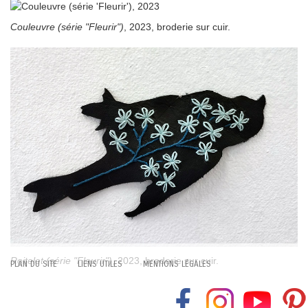
Couleuvre (série "Fleurir")
, 2023, broderie sur cuir.
Roitelet (série "Fleurir")
, 2023, broderie sur cuir.
PLAN DU SITE
LIENS UTILES
MENTIONS LÉGALES